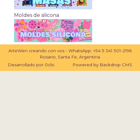
Moldes de silicona
ArteWen creando con vos - WhatsApp:
+54 9 341 501-2196
Rosario, Santa Fe, Argentina
Desarrollado por
0clic
Powered by
Backdrop CMS