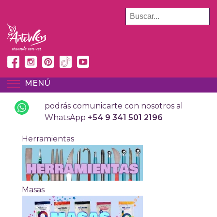
Pasar
BUSCAR
al
contenido
principal
MENÚ
TOGGLE MENU VISIBILITY
podrás comunicarte con nosotros al
WhatsApp
+54 9 341 501 2196
Herramientas
Masas