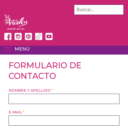
Pasar
BUSCAR
al
contenido
principal
MENÚ
TOGGLE MENU VISIBILITY
FORMULARIO DE
CONTACTO
NOMBRE Y APELLIDO
*
E-MAIL
*