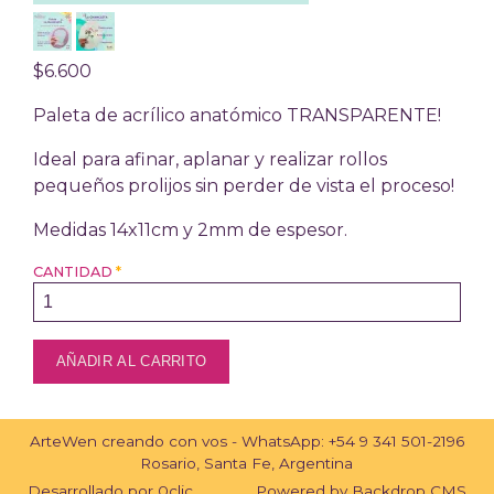
$6.600
Paleta de acrílico anatómico TRANSPARENTE!
Ideal para afinar, aplanar y realizar rollos
pequeños prolijos sin perder de vista el proceso!
Medidas 14x11cm y 2mm de espesor.
CANTIDAD
*
ArteWen creando con vos - WhatsApp:
+54 9 341 501-2196
Rosario, Santa Fe, Argentina
Desarrollado por
0clic
Powered by
Backdrop CMS