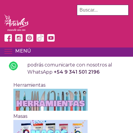
Pasar
BUSCAR
al
contenido
principal
MENÚ
TOGGLE MENU VISIBILITY
podrás comunicarte con nosotros al
WhatsApp
+54 9 341 501 2196
Herramientas
Masas