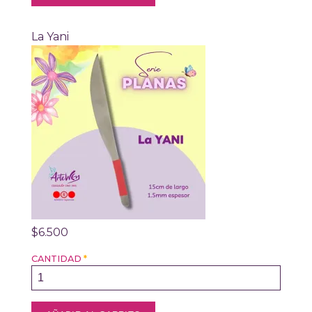
La Yani
$6.500
CANTIDAD
*