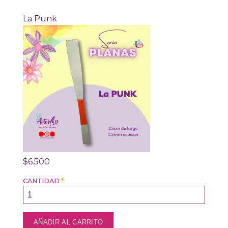
La Punk
$6.500
CANTIDAD
*