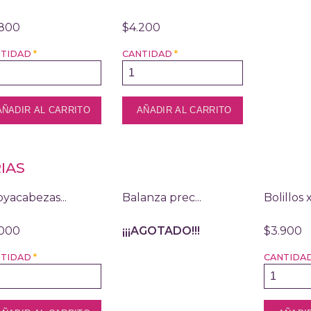
.800
$4.200
NTIDAD
*
CANTIDAD
*
IAS
yacabezas...
Balanza prec...
Bolillos 
.000
¡¡¡AGOTADO!!!
$3.900
NTIDAD
*
CANTIDA