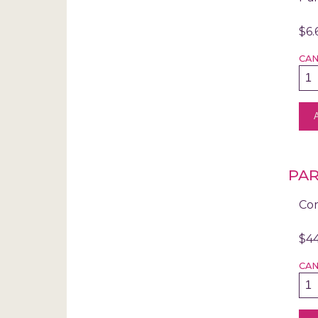
$6.
CA
PAR
Com
$4
CA