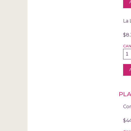
La 
$8
CA
PL
Com
$4