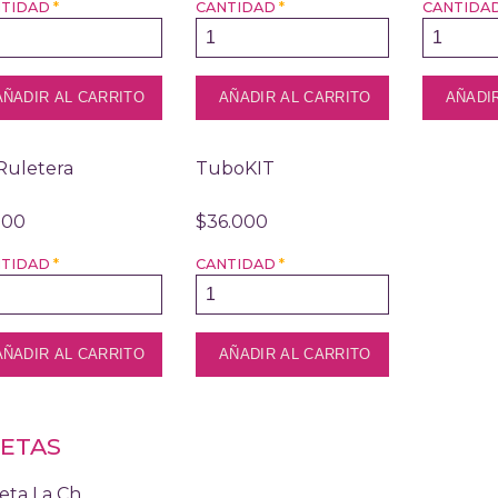
NTIDAD
*
CANTIDAD
*
CANTIDA
Ruletera
TuboKIT
100
$36.000
NTIDAD
*
CANTIDAD
*
ETAS
eta La Ch...