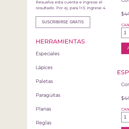
Com
Resuelva esta cuenta e ingrese el
resultado. Por ej. para 1+3, ingrese 4.
$4
CA
HERRAMIENTAS
Especiales
Lápices
ESP
Paletas
Com
Paragüitas
$4
Planas
CA
Reglas