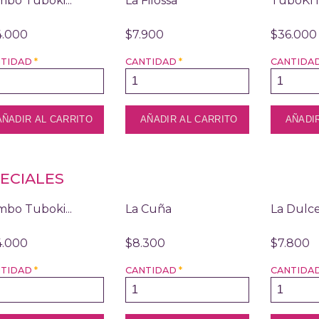
bo Tuboki...
La Filossa
TuboKI
4.000
$7.900
$36.000
NTIDAD
*
CANTIDAD
*
CANTIDA
ECIALES
bo Tuboki...
La Cuña
La Dulc
4.000
$8.300
$7.800
NTIDAD
*
CANTIDAD
*
CANTIDA