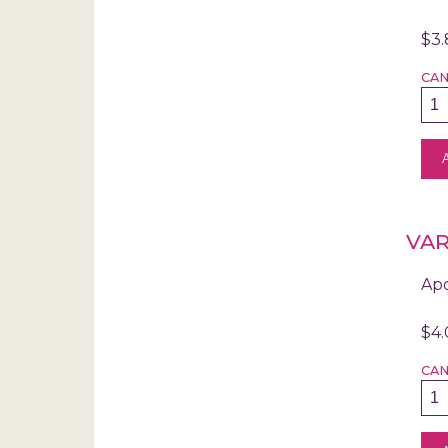
$3
CA
VAR
Apo
$4
CA