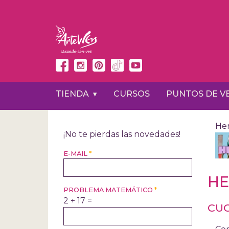
Pasar
al
contenido
principal
TIENDA
CURSOS
PUNTOS DE V
Her
¡No te pierdas las novedades!
E-MAIL
*
HE
PROBLEMA MATEMÁTICO
*
2 + 17 =
CUC