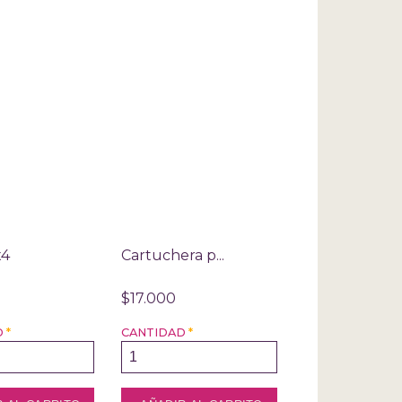
x4
Cartuchera p...
$17.000
D
*
CANTIDAD
*