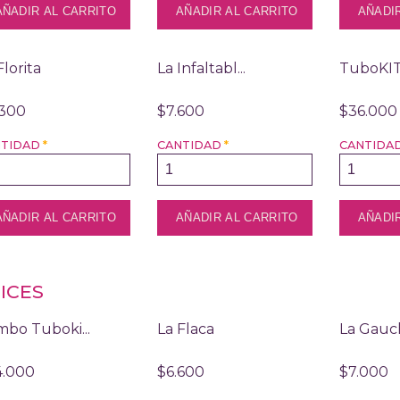
Florita
La Infaltabl...
TuboKI
.300
$7.600
$36.000
NTIDAD
*
CANTIDAD
*
CANTIDA
ICES
bo Tuboki...
La Flaca
La Gauc
4.000
$6.600
$7.000