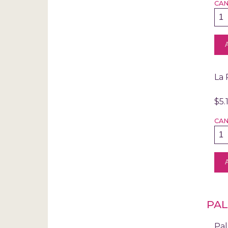
CA
La 
$5.
CA
PAL
Pal