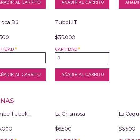
Loca D6
TuboKIT
.300
$36.000
NTIDAD
*
CANTIDAD
*
ANAS
bo Tuboki...
La Chismosa
La Coqu
4.000
$6.500
$6.500