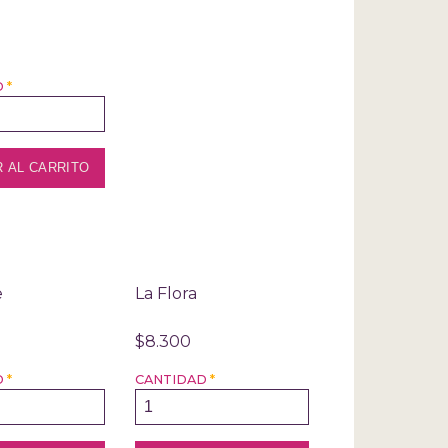
T
D
*
e
La Flora
$8.300
D
*
CANTIDAD
*