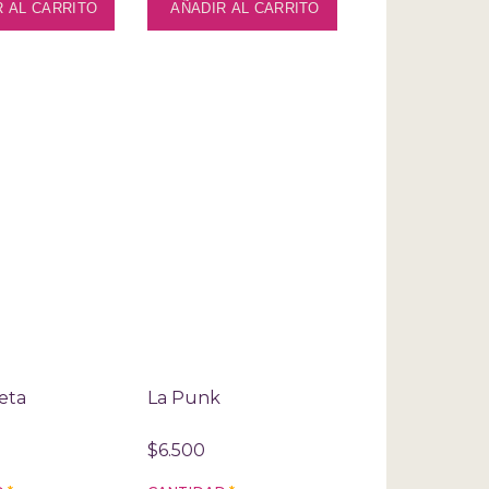
eta
La Punk
$6.500