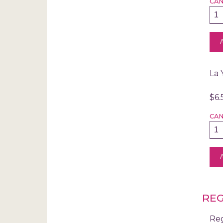
CA
La 
$6.
CA
RE
Reg