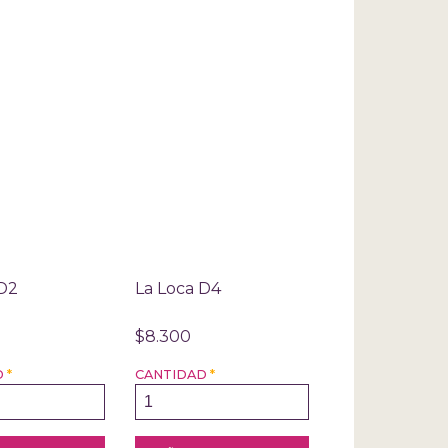
 D2
La Loca D4
$8.300
D
*
CANTIDAD
*