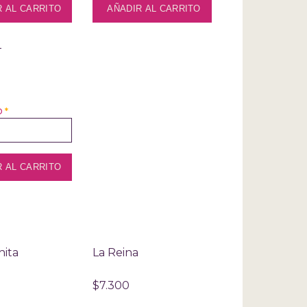
T
D
*
hita
La Reina
$7.300