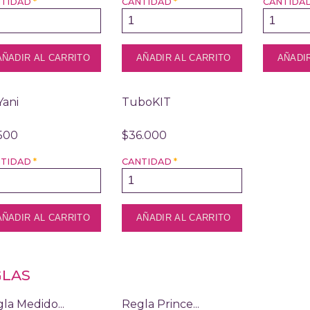
NTIDAD
*
CANTIDAD
*
CANTIDA
Yani
TuboKIT
500
$36.000
NTIDAD
*
CANTIDAD
*
GLAS
la Medido...
Regla Prince...